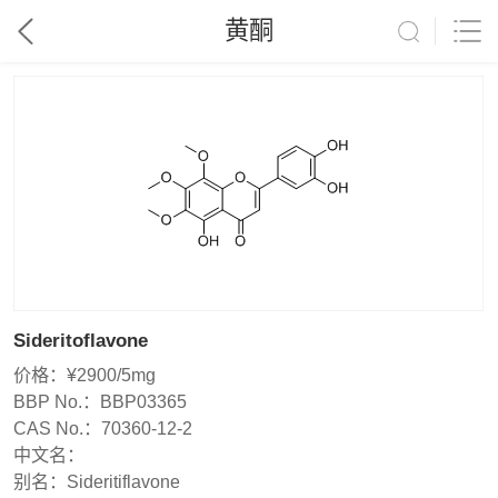
黄酮
Sideritoflavone
价格：
¥2900/5mg
BBP No.：
BBP03365
CAS No.：
70360-12-2
中文名：
别名：
Sideritiflavone