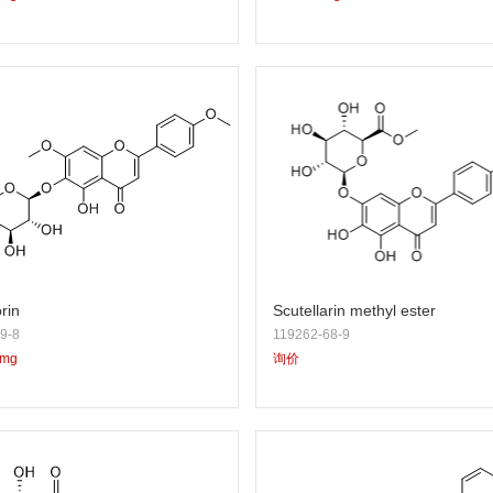
rin
Scutellarin methyl ester
9-8
119262-68-9
5mg
询价