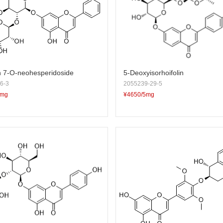
n 7-O-neohesperidoside
5-Deoxyisorhoifolin
6-3
2055239-29-5
5mg
¥4650/5mg