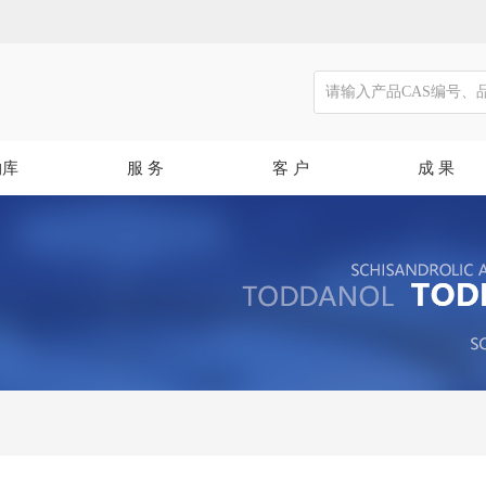
物库
服 务
客 户
成 果