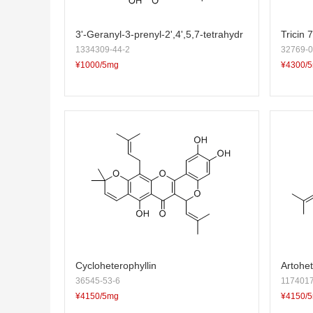
3'-Geranyl-3-prenyl-2',4',5,7-tetrahydr
Tricin 
1334309-44-2
32769-0
oxyflavone
¥1000/5mg
¥4300/
Cycloheterophyllin
Artohet
36545-53-6
1174017
¥4150/5mg
¥4150/