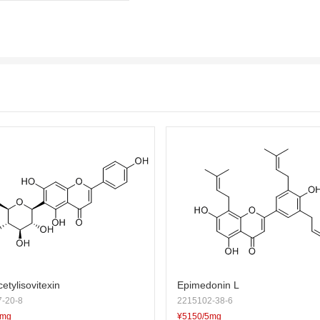
etylisovitexin
Epimedonin L
-20-8
2215102-38-6
5mg
¥5150/5mg