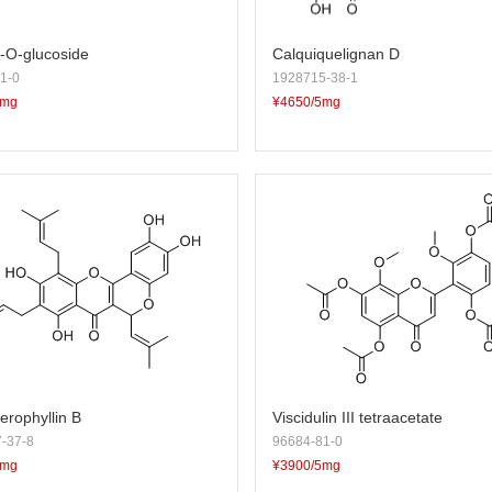
7-O-glucoside
Calquiquelignan D
1-0
1928715-38-1
5mg
¥4650/5mg
erophyllin B
Viscidulin III tetraacetate
-37-8
96684-81-0
5mg
¥3900/5mg