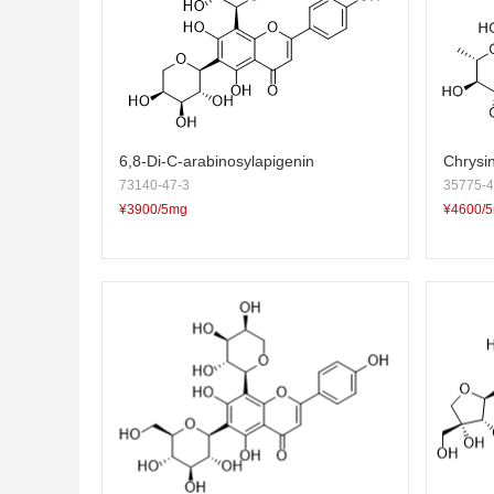
6,8-Di-C-arabinosylapigenin
Chrysi
73140-47-3
35775-4
¥3900/5mg
¥4600/