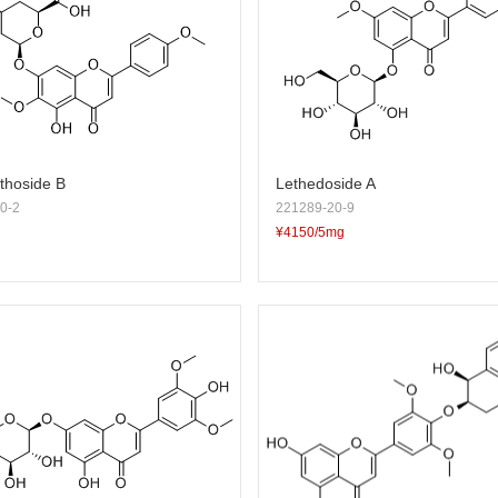
hoside B
Lethedoside A
0-2
221289-20-9
¥4150/5mg