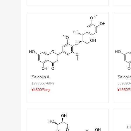
Salcolin A
Salcoli
1977557-69-9
369390-
¥4800/5mg
¥4350/