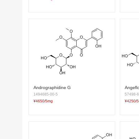
Andrographidine G
Angeflo
1494685-00-5
57498-6
¥4650/5mg
¥4250/