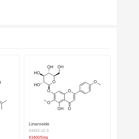
Linaroside
53452-12-3
¥3400/5mg