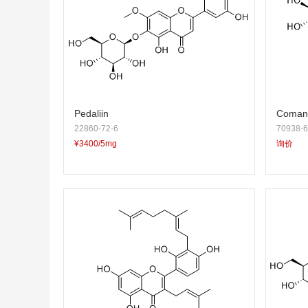
Pedaliin
Comant
22860-72-6
70938-6
¥3400/5mg
询价