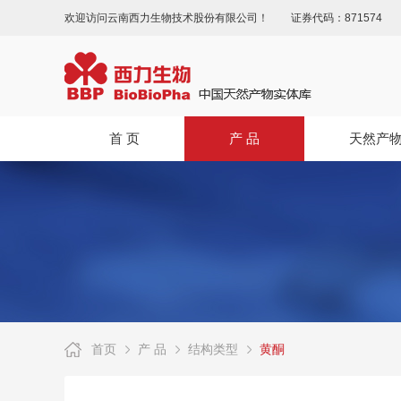
欢迎访问云南西力生物技术股份有限公司！
证券代码：871574
首 页
产 品
天然产
首页
产 品
结构类型
黄酮