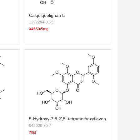
Calquiquelignan E
1292294-31-5
¥4650/5mg
5-Hydroxy-7,8,2',5'-tetramethoxyflavon
942626-75-7
e 5-O-glucoside
询价