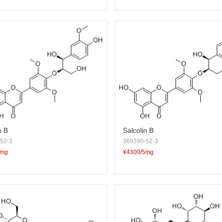
n B
Salcolin B
52-3
369390-52-3
5mg
¥4300/5mg