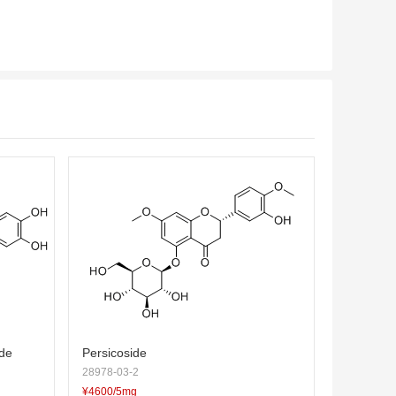
ide
Persicoside
28978-03-2
¥4600/5mg