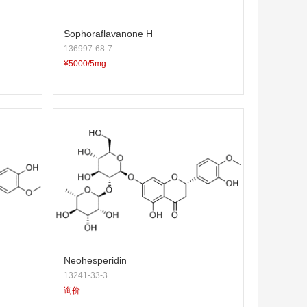
Sophoraflavanone H
136997-68-7
¥5000/5mg
Neohesperidin
13241-33-3
询价