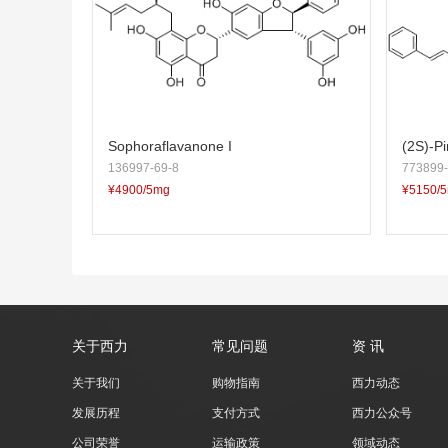
Sophoraflavanone I
(2S)-Pi
136997-69-8
773899-
ns-cinn
¥4900/5mg
¥5150/
glucos
关于西力
常见问题
资 讯
关于我们
购物指南
西力动态
发展历程
支付方式
西力公众号
公司荣誉
运输政策
领域动态