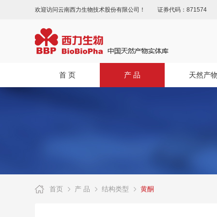
欢迎访问云南西力生物技术股份有限公司！
证券代码：871574
首 页
产 品
天然产
首页
产 品
结构类型
黄酮