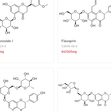
noside I
Flavaprin
24-6
53846-49-4
5mg
¥4250/5mg