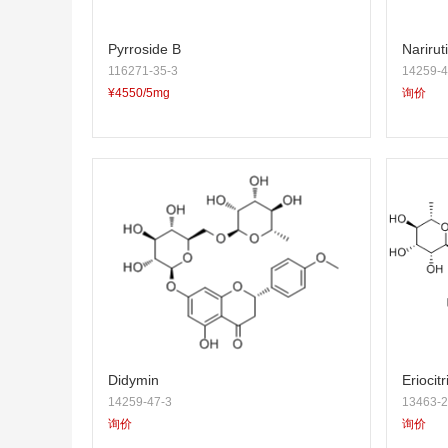
Pyrroside B
Narirut
116271-35-3
14259-4
¥4550/5mg
询价
Didymin
Eriocitr
14259-47-3
13463-2
询价
询价