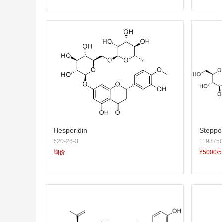
Hesperidin
Steppog
520-26-3
1193750
询价
¥5000/