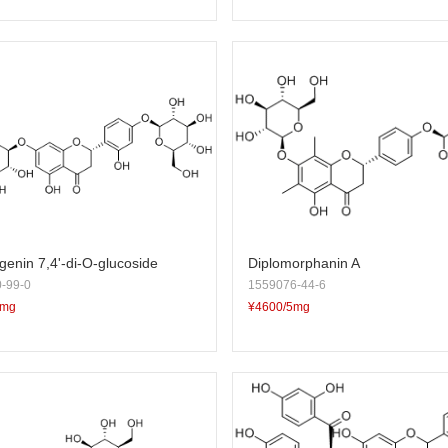
enin 7,4'-di-O-glucoside
Diplomorphanin A
-99-0
1559076-44-6
5mg
¥4600/5mg