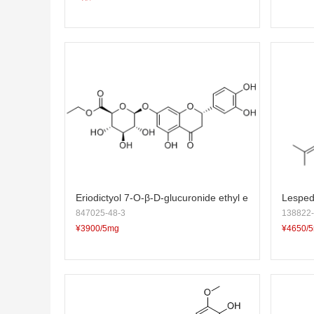
Eriodictyol 7-O-β-D-glucuronide ethyl e
Lesped
847025-48-3
138822-
ster
¥3900/5mg
¥4650/