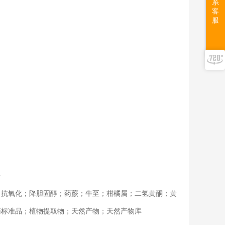
系
客
服
告
；抗氧化；降胆固醇；药蕨；牛至；柑橘属；二氢黄酮；黄
药标准品；植物提取物；天然产物；天然产物库