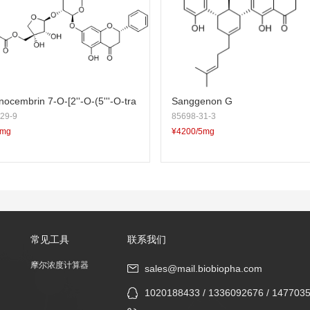
nocembrin 7-O-[2''-O-(5'''-O-tra
Sanggenon G
29-9
85698-31-3
amoyl)-β-D-apiofuranosyl]-β-D-
5mg
¥4200/5mg
ide
常见工具
联系我们
摩尔浓度计算器
sales@mail.biobiopha.com
1020188433 / 1336092676 / 147703