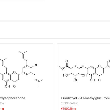
oxysophoranone
Eriodictyol 7-O-methylglucuron
2-7
133360-42-6
5mg
¥3900/5mg