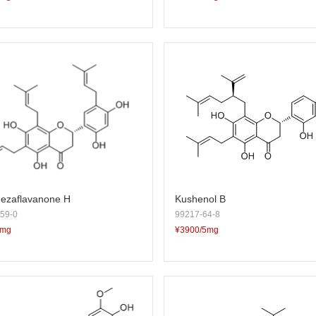
ezaflavanone H
Kushenol B
59-0
99217-64-8
5mg
¥3900/5mg