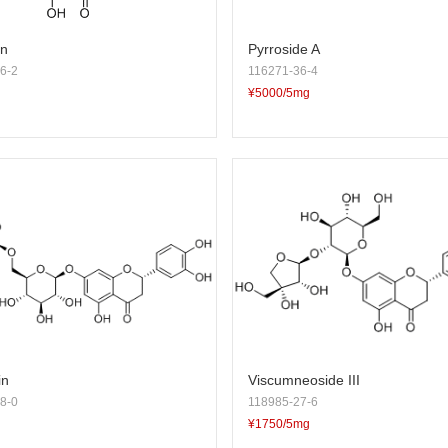
in
Pyrroside A
6-2
116271-36-4
¥5000/5mg
in
Viscumneoside III
8-0
118985-27-6
¥1750/5mg