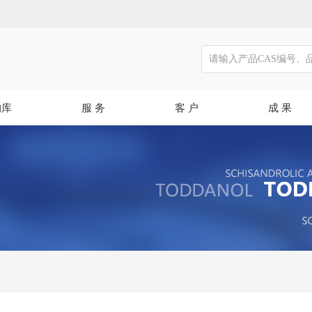
物库
服 务
客 户
成 果