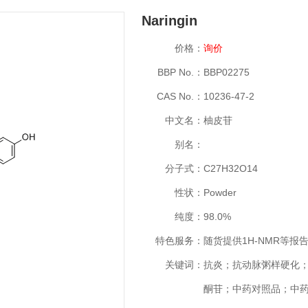
Naringin
价格：
询价
BBP No.：
BBP02275
CAS No.：
10236-47-2
中文名：
柚皮苷
别名：
分子式：
C27H32O14
性状：
Powder
纯度：
98.0%
特色服务：
随货提供1H-NMR等报
关键词：
抗炎；抗动脉粥样硬化
酮苷；中药对照品；中