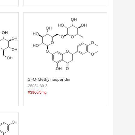
3'-O-Methylhesperidin
28034-80-2
¥3900/5mg