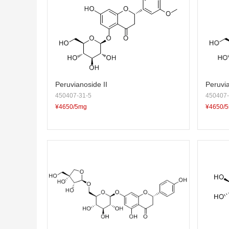
Peruvianoside II
Peruvia
450407-31-5
450407-
¥4650/5mg
¥4650/