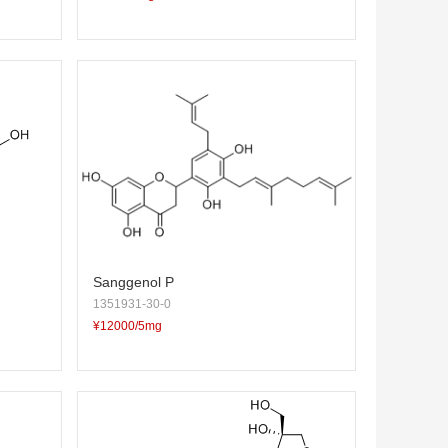
Sanggenol P
1351931-30-0
¥12000/5mg