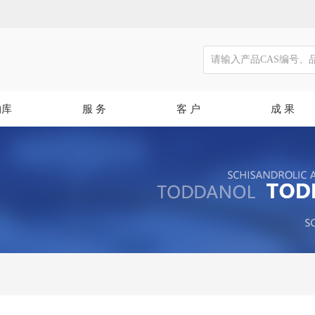
物库
服 务
客 户
成 果