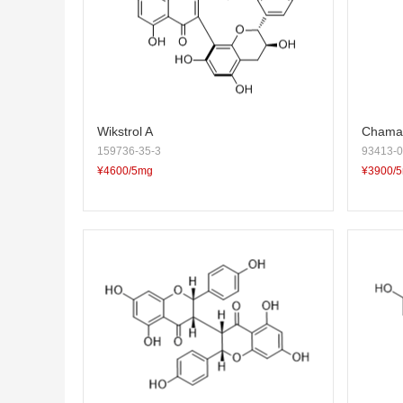
Wikstrol A
Chama
159736-35-3
93413-0
¥4600/5mg
¥3900/