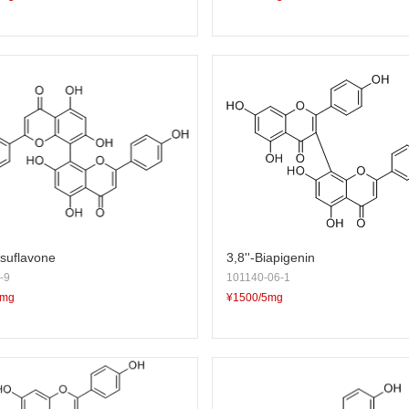
suflavone
3,8''-Biapigenin
-9
101140-06-1
5mg
¥1500/5mg