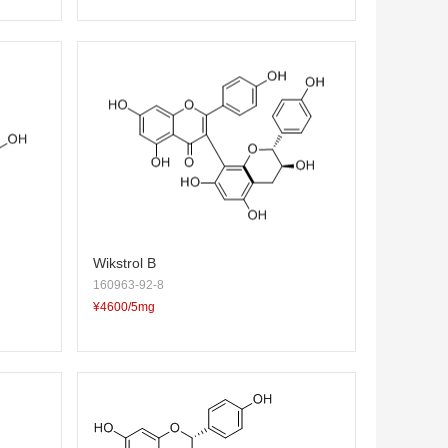
Wikstrol B
160963-92-8
¥4600/5mg