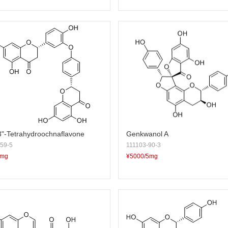
,3"-Tetrahydroochnaflavone
Genkwanol A
59-5
111103-90-3
5mg
¥5000/5mg