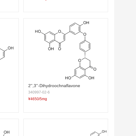
2'',3''-Dihydroochnaflavone
340997-02-6
¥4650/5mg