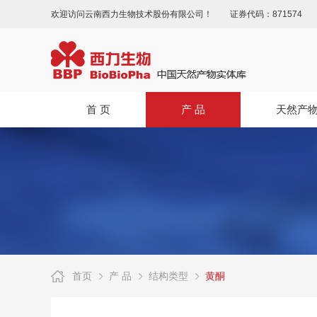
欢迎访问云南西力生物技术股份有限公司！
证券代码：871574
首 页
产 品
天然产
首页
产 品
结构类型
黄酮