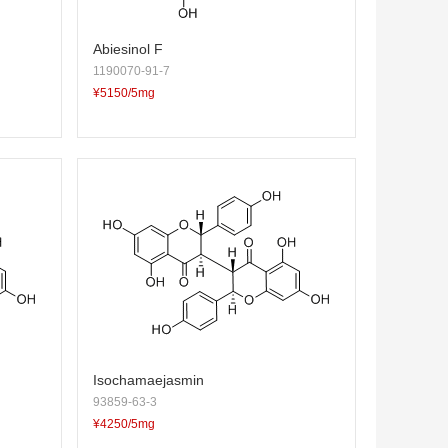
Abiesinol F
1190070-91-7
¥5150/5mg
Isochamaejasmin
93859-63-3
¥4250/5mg