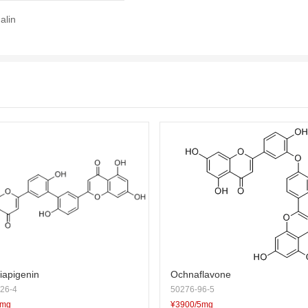
alin
Biapigenin
Ochnaflavone
26-4
50276-96-5
5mg
¥3900/5mg