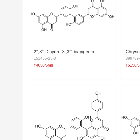
2'',3''-Dihydro-3',3'''-biapigenin
Chryso
151455-25-3
899789-
¥4650/5mg
¥5150/