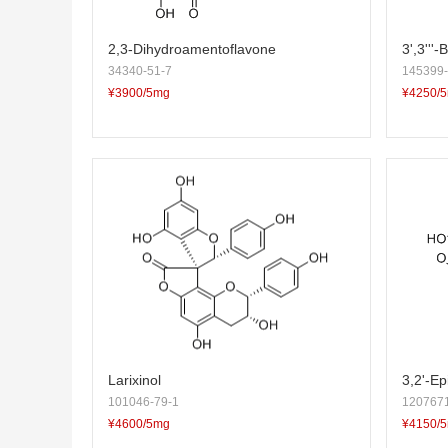
2,3-Dihydroamentoflavone
3',3'''
34340-51-7
145399-
¥3900/5mg
¥4250/
Larixinol
3,2'-Epi
101046-79-1
1207671
¥4600/5mg
¥4150/