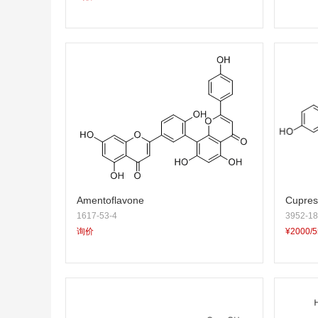
Amentoflavone
Cupres
1617-53-4
3952-18
询价
¥2000/