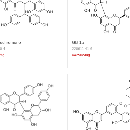
echromone
GB-1a
0-4
220611-41-6
5mg
¥4250/5mg