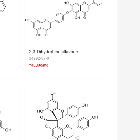
2,3-Dihydrohinokiflavone
34292-87-0
¥4600/5mg