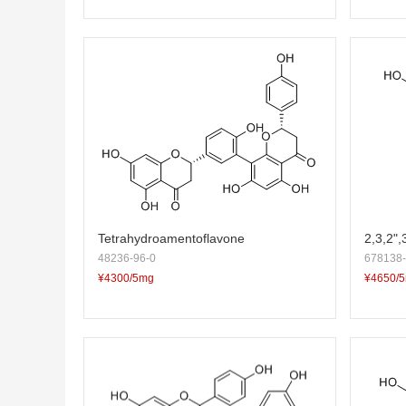
Tetrahydroamentoflavone
2,3,2"
48236-96-0
678138-
¥4300/5mg
¥4650/