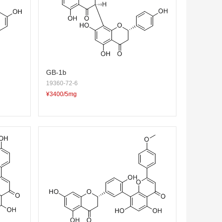
GB-1b
19360-72-6
¥3400/5mg