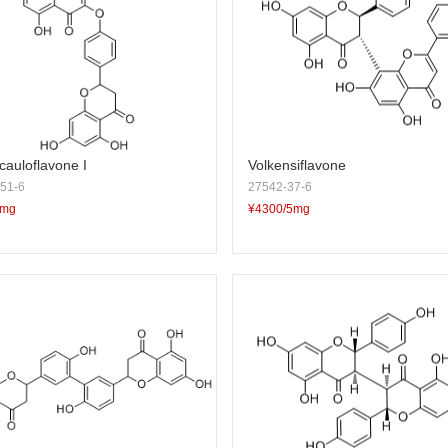
cauloflavone I
Volkensiflavone
51-6
27542-37-6
5mg
¥4300/5mg