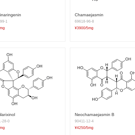
-Binaringenin
Chamaejasmin
99-1
69618-96-8
5mg
¥3900/5mg
larixinol
Neochamaejasmin B
-28-0
90411-12-4
5mg
¥4250/5mg